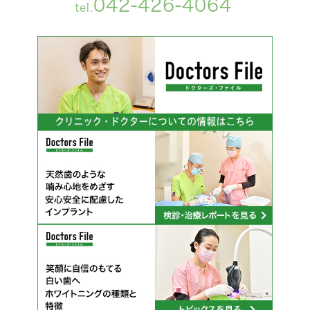
042-426-4064
tel.